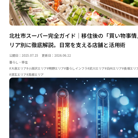
北杜市スーパー完全ガイド｜移住後の「買い物事情
リア別に徹底解説。日常を支える店舗と活用術
公開日：2025.07.25
更新日：2026.06.22
暮らし・移住
#大泉エリア
#小淵沢エリア
#明野エリア
#暮らしインフラ
#武川エリア
#白州エリア
#長坂エリ
#須玉エリア
#高根エリア