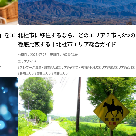
」をエ
北杜市に移住するなら、どのエリア？市内8つ
徹底比較する｜北杜市エリア総合ガイド
公開日：2025.07.25
更新日：2026.03.04
エリアガイド
ア
#テレワーク環境・副業
#大泉エリア
#子育て・教育
#小淵沢エリア
#明野エリア
#武川エ
#長坂エリア
#須玉エリア
#高根エリア