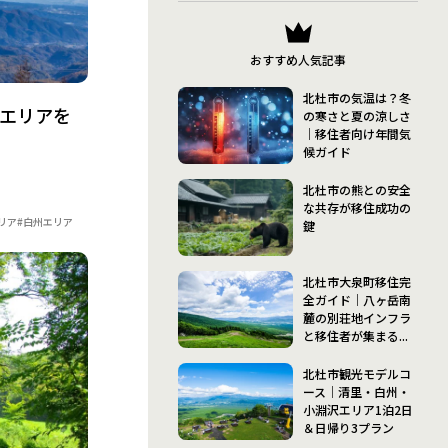
おすすめ人気記事
北杜市の気温は？冬
のエリアを
の寒さと夏の涼しさ
｜移住者向け年間気
候ガイド
北杜市の熊との安全
な共存が移住成功の
リア
#白州エリア
鍵
北杜市大泉町移住完
全ガイド｜八ヶ岳南
麓の別荘地インフラ
と移住者が集まる...
北杜市観光モデルコ
ース｜清里・白州・
小淵沢エリア1泊2日
＆日帰り3プラン