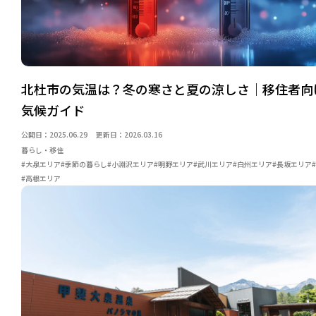
北杜市の気温は？冬の寒さと夏の涼しさ｜移住者向
気候ガイド
公開日：2025.06.29
更新日：2026.03.16
暮らし・移住
#大泉エリア
#季節の暮らし
#小淵沢エリア
#明野エリア
#武川エリア
#白州エリア
#長坂エリア
#高根エリア