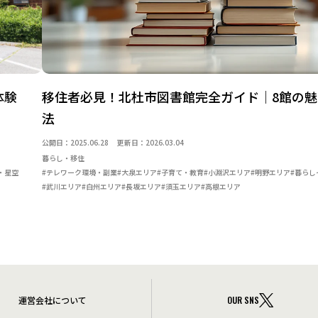
体験
移住者必見！北杜市図書館完全ガイド｜8館の
法
公開日：2025.06.28
更新日：2026.03.04
暮らし・移住
・星空
#テレワーク環境・副業
#大泉エリア
#子育て・教育
#小淵沢エリア
#明野エリア
#暮らし
#武川エリア
#白州エリア
#長坂エリア
#須玉エリア
#高根エリア
運営会社について
OUR SNS