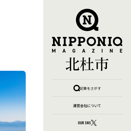
暮らし・移住
自然・四季
観光
キャンプ
グルメ
テレワーク環境・副業
グ
体験・アクティビティ
四季の名所
地域の名産品
子育て・教育
季節の暮らし
小淵沢エリア
山・森
記事をさがす
ア
暮らしインフラ
武川エリア
温泉
白州エリア
制度
空き家活用事例
自然体験
長坂エリア
防災・安心
運営会社について
ア
OUR SNS