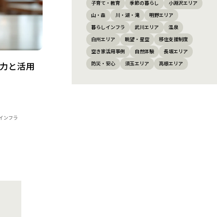
子育て・教育
季節の暮らし
小淵沢エリア
山・森
川・湖・滝
明野エリア
暮らしインフラ
武川エリア
温泉
白州エリア
眺望・星空
移住支援制度
空き家活用事例
自然体験
長坂エリア
防災・安心
須玉エリア
高根エリア
魅力と活用
インフラ