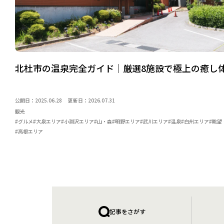
北杜市の温泉完全ガイド｜厳選8施設で極上の癒し
公開日：2025.06.28
更新日：2026.07.31
観光
#グルメ
#大泉エリア
#小淵沢エリア
#山・森
#明野エリア
#武川エリア
#温泉
#白州エリア
#眺望
#高根エリア
記事をさがす