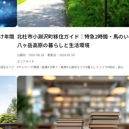
け年間
北杜市小淵沢町移住ガイド｜特急2時間・馬の
八ヶ岳高原の暮らしと生活環境
公開日：2025.06.28
更新日：2026.03.10
エリアガイド
#須玉エリア
#テレワーク環境・副業
#子育て・教育
#小淵沢エリア
#暮らしインフラ
#防災・安心