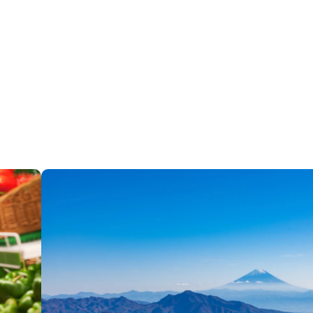
ワードでさがす
カテゴリでさがす
エリアガイド
働く
タグでさがす
イベント
カフェ
トレッキング・ハイキン
地場産業
大泉エリア
川・湖・滝
明野エリ
眺望・星空
移住支援
須玉エリア
高根エリ