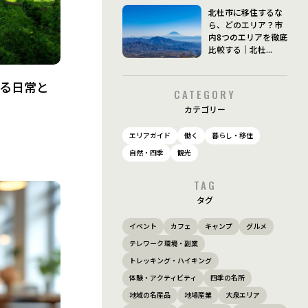
北杜市に移住するな
ら、どのエリア？市
内8つのエリアを徹底
比較する｜北杜...
いる日常と
CATEGORY
カテゴリー
エリアガイド
働く
暮らし・移住
自然・四季
観光
TAG
タグ
イベント
カフェ
キャンプ
グルメ
テレワーク環境・副業
トレッキング・ハイキング
体験・アクティビティ
四季の名所
地域の名産品
地場産業
大泉エリア