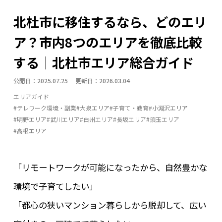
テレワーク環境・副業
トレッキング・ハイキング
北杜市に移住するなら、どのエリ
体験・アクティビティ
四季の名所
地域の名産品
ア？市内8つのエリアを徹底比較
地場産業
大泉エリア
子育て・教育
季節の暮らし
する｜北杜市エリア総合ガイド
小淵沢エリア
山・森
川・湖・滝
明野エリア
公開日：2025.07.25 更新日：2026.03.04
暮らしインフラ
武川エリア
温泉
白州エリア
エリアガイド
眺望・星空
移住支援制度
空き家活用事例
#テレワーク環境・副業
#大泉エリア
#子育て・教育
#小淵沢エリア
#明野エリア
#武川エリア
#白州エリア
#長坂エリア
#須玉エリア
自然体験
長坂エリア
防災・安心
須玉エリア
#高根エリア
高根エリア
「リモートワークが可能になったから、自然豊かな
環境で子育てしたい」
「都心の狭いマンション暮らしから脱却して、広い