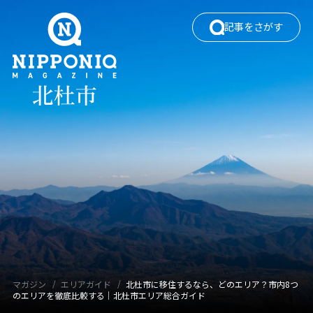
記事をさがす
ワードでさがす
カテゴリでさがす
エリアガイド
働く
暮らし・移住
自然・四季
観光
タグでさがす
マガジン
エリアガイド
北杜市に移住するなら、どのエリア？市内8つ
のエリアを徹底比較する｜北杜市エリア総合ガイド
イベント
カフェ
キャンプ
グルメ