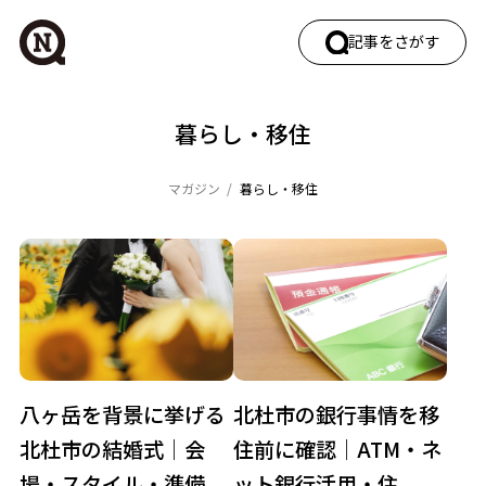
記事をさがす
ワードでさがす
暮らし・移住
マガジン
暮らし・移住
カテゴリでさがす
エリアガイド
働く
暮らし・移住
自然・四季
観光
八ヶ岳を背景に挙げる
北杜市の銀行事情を移
タグでさがす
北杜市の結婚式｜会
住前に確認｜ATM・ネ
イベント
カフェ
キャンプ
グルメ
場・スタイル・準備
ット銀行活用・住...