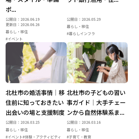
ポ...
テレワーク環境・副業
トレッキング・ハイキング
公開日：2026.06.19
公開日：2026.05.29
体験・アクティビティ
四季の名所
地域の名産品
更新日：2026.06.26
暮らし・移住
地場産業
大泉エリア
子育て・教育
季節の暮らし
暮らし・移住
#暮らしインフラ
#イベント
小淵沢エリア
山・森
川・湖・滝
明野エリア
暮らしインフラ
武川エリア
温泉
白州エリア
眺望・星空
移住支援制度
空き家活用事例
自然体験
長坂エリア
防災・安心
須玉エリア
高根エリア
北杜市の婚活事情｜移
北杜市の子どもの習い
住前に知っておきたい
事ガイド｜大手チェー
出会いの場と支援制度
ンから自然体験系ま...
公開日：2026.03.25
公開日：2026.03.16
暮らし・移住
暮らし・移住
#イベント
#体験・アクティビティ
#子育て・教育