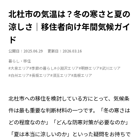
テレワーク環境・副業
トレッキング・ハイキング
北杜市の気温は？冬の寒さと夏の
体験・アクティビティ
四季の名所
地域の名産品
涼しさ｜移住者向け年間気候ガイ
地場産業
大泉エリア
子育て・教育
季節の暮らし
ド
小淵沢エリア
山・森
川・湖・滝
明野エリア
公開日：2025.06.29 更新日：2026.03.16
暮らしインフラ
武川エリア
温泉
白州エリア
暮らし・移住
眺望・星空
移住支援制度
空き家活用事例
#大泉エリア
#季節の暮らし
#小淵沢エリア
#明野エリア
#武川エリア
#白州エリア
#長坂エリア
#須玉エリア
#高根エリア
自然体験
長坂エリア
防災・安心
須玉エリア
高根エリア
北杜市への移住を検討している方にとって、気候条
件は最も重要な判断材料の一つです。「冬の寒さは
どの程度なのか」「どんな防寒対策が必要なのか」
「夏は本当に涼しいのか」といった疑問をお持ちで