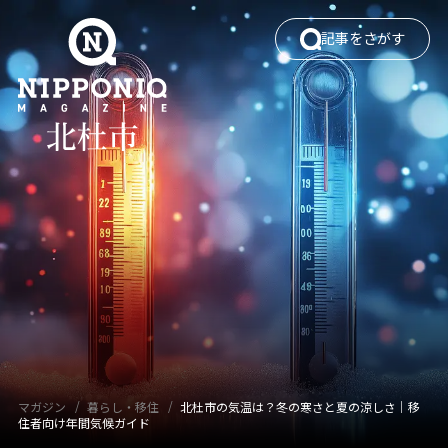
記事をさがす
ワードでさがす
カテゴリでさがす
エリアガイド
働く
暮らし・移住
自然・四季
観光
タグでさがす
マガジン
暮らし・移住
北杜市の気温は？冬の寒さと夏の涼しさ｜移
住者向け年間気候ガイド
イベント
カフェ
キャンプ
グルメ