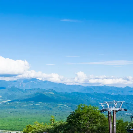
ワードでさがす
カテゴリでさがす
エリアガイド
働く
タグでさがす
イベント
カフェ
トレッキング・ハイキン
地場産業
大泉エリア
川・湖・滝
明野エリ
眺望・星空
移住支援
須玉エリア
高根エリ