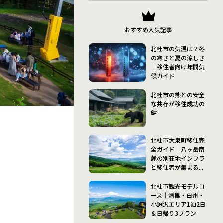
おすすめ人気記事
北杜市の気温は？冬
の寒さと夏の涼しさ
｜移住者向け年間気
候ガイド
北杜市の熊との安全
な共存が移住成功の
鍵
北杜市大泉町移住完
全ガイド｜八ヶ岳南
麓の別荘地インフラ
と移住者が集まる...
北杜市観光モデルコ
ース｜清里・白州・
小淵沢エリア1泊2日
＆日帰り3プラン