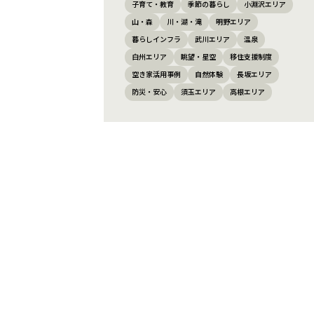
子育て・教育
季節の暮らし
小淵沢エリア
山・森
川・湖・滝
明野エリア
暮らしインフラ
武川エリア
温泉
白州エリア
眺望・星空
移住支援制度
空き家活用事例
自然体験
長坂エリア
防災・安心
須玉エリア
高根エリア