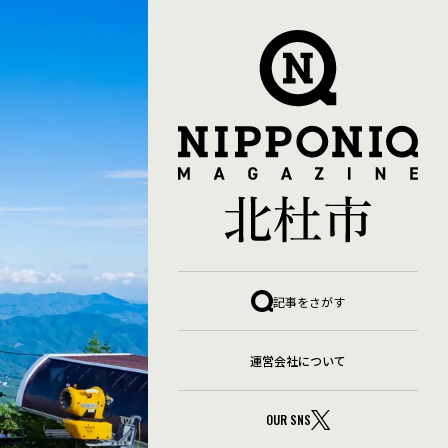
暮らし・移住
自然・四季
観光
キャンプ
グルメ
テレワーク環境・副業
グ
体験・アクティビティ
四季の名所
地域の名産品
子育て・教育
季節の暮らし
小淵沢エリア
山・森
記事をさがす
ア
暮らしインフラ
武川エリア
温泉
白州エリア
制度
空き家活用事例
自然体験
長坂エリア
防災・安心
運営会社について
ア
OUR SNS