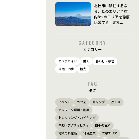
北杜市に移住するな
ら、どのエリア？市
内8つのエリアを徹底
比較する｜北杜...
CATEGORY
カテゴリー
エリアガイド
働く
暮らし・移住
自然・四季
観光
TAG
タグ
イベント
カフェ
キャンプ
グルメ
テレワーク環境・副業
トレッキング・ハイキング
体験・アクティビティ
四季の名所
地域の名産品
地場産業
大泉エリア