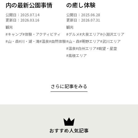
内の最新公園事情
の癒し体験
公開日：2025.07.14
公開日：2025.06.28
更新日：2026.03.16
更新日：2026.07.31
観光
観光
#キャンプ
#体験・アクティビティ
#グルメ
#大泉エリア
#小淵沢エリア
#山・森
#川・湖・滝
#温泉
#自然体験
#山・森
#明野エリア
#武川エリア
#温泉
#白州エリア
#眺望・星空
#高根エリア
さらに記事をみる
おすすめ人気記事