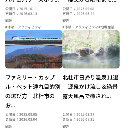
テレワーク環境・副業
トレッキング・ハイキング
公開日：2025.10.11
公開日：2025.09.08
更新日：2026.03.13
更新日：2026.06.22
体験・アクティビティ
四季の名所
地域の名産品
観光
観光
#体験・アクティビティ
#体験・アクティビティ
#地場産業
地場産業
大泉エリア
子育て・教育
季節の暮らし
小淵沢エリア
山・森
川・湖・滝
明野エリア
暮らしインフラ
武川エリア
温泉
白州エリア
眺望・星空
移住支援制度
空き家活用事例
自然体験
長坂エリア
防災・安心
須玉エリア
ファミリー・カップ
北杜市日帰り温泉11選
高根エリア
ル・ペット連れ目的別
｜源泉かけ流し＆絶景
の選び方｜北杜市の
露天風呂で癒され...
お...
公開日：2025.09.05
公開日：2025.08.27
更新日：2026.03.04
更新日：2026.07.31
観光
観光