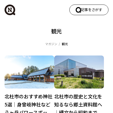
記事をさがす
ワードでさがす
観光
マガジン
観光
カテゴリでさがす
エリアガイド
働く
暮らし・移住
自然・四季
観光
北杜市のおすすめ神社
北杜市の歴史と文化を
タグでさがす
5選｜身曾岐神社など
知るなら郷土資料館へ
イベント
カフェ
キャンプ
グルメ
八ヶ岳パワースポッ...
｜縄文から昭和まで...