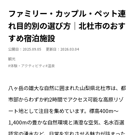
テレワーク環境・副業
トレッキング・ハイキング
ファミリー・カップル・ペット連
体験・アクティビティ
四季の名所
地域の名産品
れ目的別の選び方｜北杜市のおす
地場産業
大泉エリア
子育て・教育
季節の暮らし
すめ宿泊施設
小淵沢エリア
山・森
川・湖・滝
明野エリア
公開日：2025.09.05 更新日：2026.03.04
暮らしインフラ
武川エリア
温泉
白州エリア
観光
眺望・星空
移住支援制度
空き家活用事例
#体験・アクティビティ
#温泉
自然体験
長坂エリア
防災・安心
須玉エリア
高根エリア
八ヶ岳の雄大な自然に囲まれた山梨県北杜市は、都
市部からわずか約2時間でアクセス可能な高原リゾ
ート地として注目を集めています。標高400m～
1,400mの豊かな自然環境と清澄な空気、名水百選
認定の湧水など、日常を忘れさせる魅力が詰まった