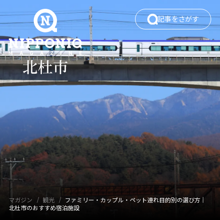
記事をさがす
ワードでさがす
カテゴリでさがす
エリアガイド
働く
暮らし・移住
自然・四季
観光
タグでさがす
マガジン
観光
ファミリー・カップル・ペット連れ目的別の選び方｜
北杜市のおすすめ宿泊施設
イベント
カフェ
キャンプ
グルメ