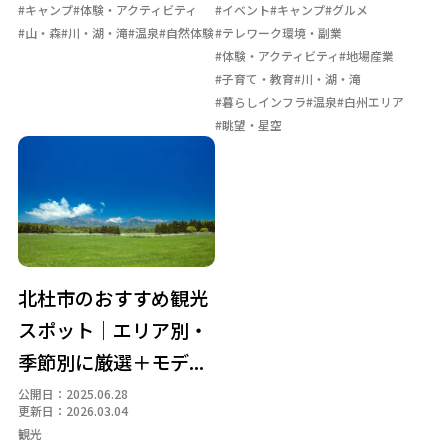
#キャンプ
#体験・アクティビティ
#イベント
#キャンプ
#グルメ
#山・森
#川・湖・滝
#温泉
#自然体験
#テレワーク環境・副業
#体験・アクティビティ
#地場産業
#子育て・教育
#川・湖・滝
#暮らしインフラ
#温泉
#白州エリア
#眺望・星空
北杜市のおすすめ観光
スポット｜エリア別・
季節別に厳選＋モデ...
公開日：2025.06.28
更新日：2026.03.04
観光