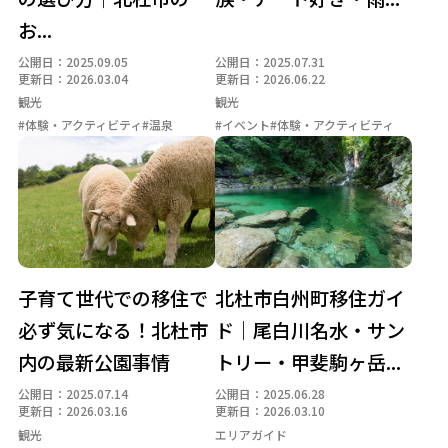
お...
テレワーク環境・副業
トレッキング・ハイキング
公開日：2025.09.05
公開日：2025.07.31
体験・アクティビティ
四季の名所
地域の名産品
更新日：2026.03.04
更新日：2026.06.22
地場産業
大泉エリア
子育て・教育
季節の暮らし
観光
観光
#体験・アクティビティ
#温泉
#イベント
#体験・アクティビティ
小淵沢エリア
山・森
川・湖・滝
明野エリア
暮らしインフラ
武川エリア
温泉
白州エリア
眺望・星空
移住支援制度
空き家活用事例
自然体験
長坂エリア
防災・安心
須玉エリア
高根エリア
子育て世代での移住で
北杜市白州町移住ガイ
必ず気になる！北杜市
ド｜尾白川名水・サン
内の最新公園事情
トリー・甲斐駒ヶ岳...
公開日：2025.07.14
公開日：2025.06.28
更新日：2026.03.16
更新日：2026.03.10
観光
エリアガイド