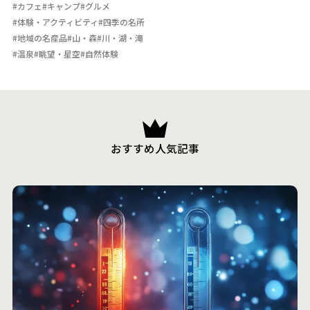
#カフェ
#キャンプ
#グルメ
#体験・アクティビティ
#四季の名所
#地域の名産品
#山・森
#川・湖・滝
#温泉
#眺望・星空
#自然体験
おすすめ人気記事