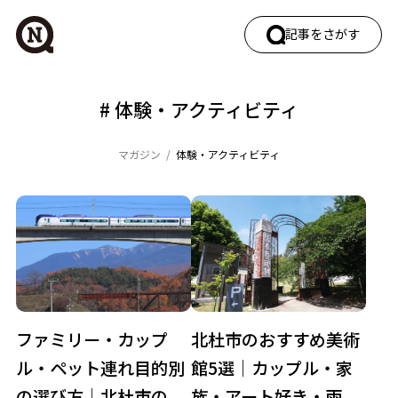
記事をさがす
ワードでさがす
# 体験・アクティビティ
マガジン
体験・アクティビティ
カテゴリでさがす
エリアガイド
働く
暮らし・移住
自然・四季
観光
ファミリー・カップ
北杜市のおすすめ美術
タグでさがす
ル・ペット連れ目的別
館5選｜カップル・家
イベント
カフェ
キャンプ
グルメ
の選び方｜北杜市の
族・アート好き・雨...