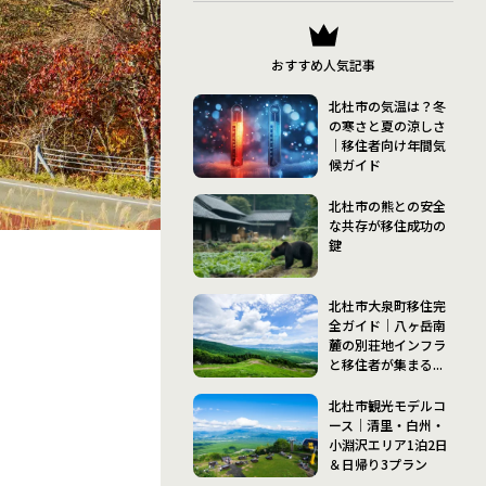
おすすめ人気記事
北杜市の気温は？冬
の寒さと夏の涼しさ
｜移住者向け年間気
候ガイド
北杜市の熊との安全
な共存が移住成功の
鍵
北杜市大泉町移住完
全ガイド｜八ヶ岳南
麓の別荘地インフラ
と移住者が集まる...
北杜市観光モデルコ
ース｜清里・白州・
小淵沢エリア1泊2日
＆日帰り3プラン