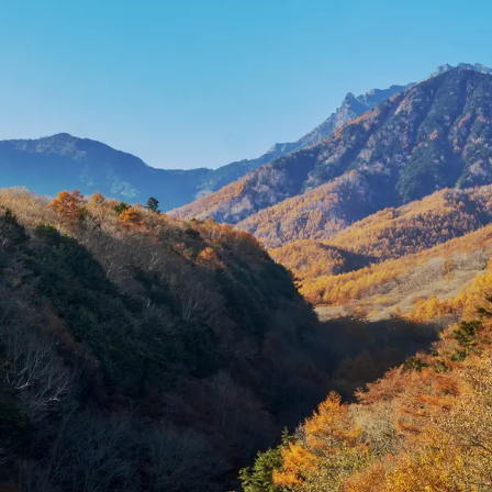
ワードでさがす
カテゴリでさがす
エリアガイド
働く
タグでさがす
イベント
カフェ
トレッキング・ハイキン
地場産業
大泉エリア
川・湖・滝
明野エリ
眺望・星空
移住支援
須玉エリア
高根エリ