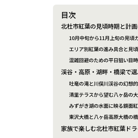
目次
北杜市紅葉の見頃時期と計画
10月中旬から11月上旬の見頃
エリア別紅葉の進み具合と見
混雑回避のための平日狙い目
渓谷・高原・湖畔・橋梁で選
吐竜の滝と川俣川渓谷の幻想
清里テラスから望む八ヶ岳の
みずがき湖の水面に映る鏡面
東沢大橋と八ヶ岳高原大橋の
家族で楽しむ北杜市紅葉ドラ