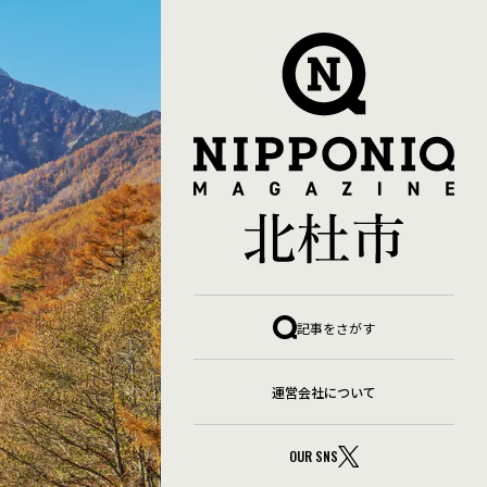
暮らし・移住
自然・四季
観光
キャンプ
グルメ
テレワーク環境・副業
グ
体験・アクティビティ
四季の名所
地域の名産品
子育て・教育
季節の暮らし
小淵沢エリア
山・森
記事をさがす
ア
暮らしインフラ
武川エリア
温泉
白州エリア
制度
空き家活用事例
自然体験
長坂エリア
防災・安心
運営会社について
ア
OUR SNS