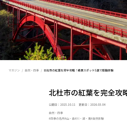
マガジン
自然・四季
北杜市の紅葉を完全攻略！絶景スポット5選で感動体験
北杜市の紅葉を完全攻
公開日：2025.10.11 更新日：2026.03.04
自然・四季
#四季の名所
#山・森
#川・湖・滝
#自然体験