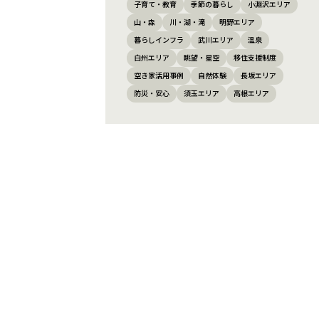
子育て・教育
季節の暮らし
小淵沢エリア
山・森
川・湖・滝
明野エリア
暮らしインフラ
武川エリア
温泉
白州エリア
眺望・星空
移住支援制度
空き家活用事例
自然体験
長坂エリア
防災・安心
須玉エリア
高根エリア