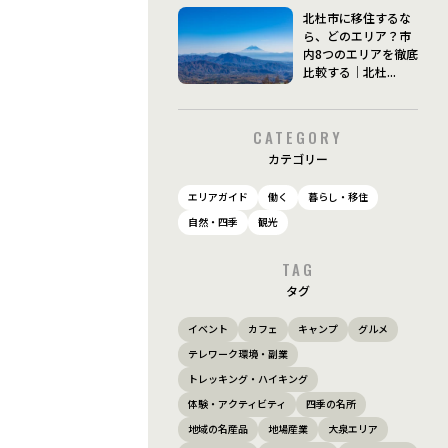
北杜市に移住するな
ら、どのエリア？市
内8つのエリアを徹底
比較する｜北杜...
CATEGORY
カテゴリー
エリアガイド
働く
暮らし・移住
自然・四季
観光
TAG
タグ
イベント
カフェ
キャンプ
グルメ
テレワーク環境・副業
トレッキング・ハイキング
体験・アクティビティ
四季の名所
地域の名産品
地場産業
大泉エリア