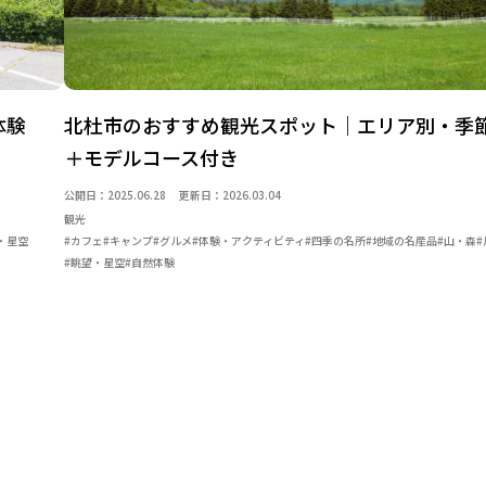
体験
北杜市のおすすめ観光スポット｜エリア別・季
＋モデルコース付き
公開日：2025.06.28
更新日：2026.03.04
観光
・星空
#カフェ
#キャンプ
#グルメ
#体験・アクティビティ
#四季の名所
#地域の名産品
#山・森
#眺望・星空
#自然体験