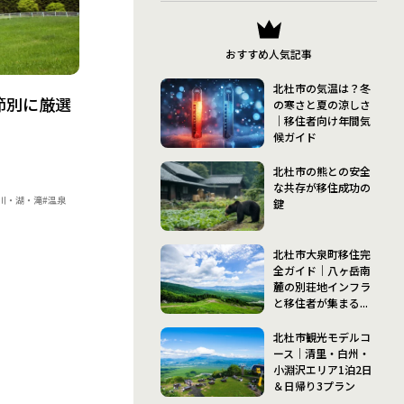
おすすめ人気記事
北杜市の気温は？冬
節別に厳選
の寒さと夏の涼しさ
｜移住者向け年間気
候ガイド
北杜市の熊との安全
な共存が移住成功の
#川・湖・滝
#温泉
鍵
北杜市大泉町移住完
全ガイド｜八ヶ岳南
麓の別荘地インフラ
と移住者が集まる...
北杜市観光モデルコ
ース｜清里・白州・
小淵沢エリア1泊2日
＆日帰り3プラン