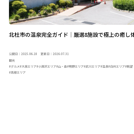
北杜市の温泉完全ガイド｜厳選8施設で極上の癒し
公開日：2025.06.28
更新日：2026.07.31
観光
#グルメ
#大泉エリア
#小淵沢エリア
#山・森
#明野エリア
#武川エリア
#温泉
#白州エリア
#眺望
#高根エリア