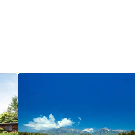
ワードでさがす
カテゴリでさがす
エリアガイド
働く
タグでさがす
イベント
カフェ
トレッキング・ハイキン
地場産業
大泉エリア
川・湖・滝
明野エリ
眺望・星空
移住支援
須玉エリア
高根エリ