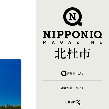
暮らし・移住
自然・四季
観光
キャンプ
グルメ
テレワーク環境・副業
グ
体験・アクティビティ
四季の名所
地域の名産品
子育て・教育
季節の暮らし
小淵沢エリア
山・森
記事をさがす
ア
暮らしインフラ
武川エリア
温泉
白州エリア
制度
空き家活用事例
自然体験
長坂エリア
防災・安心
運営会社について
ア
OUR SNS