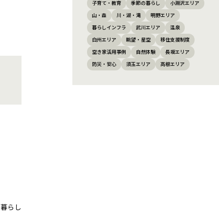
子育て・教育
季節の暮らし
小淵沢エリア
山・森
川・湖・滝
明野エリア
暮らしインフラ
武川エリア
温泉
白州エリア
眺望・星空
移住支援制度
空き家活用事例
自然体験
長坂エリア
防災・安心
須玉エリア
高根エリア
・暮らし