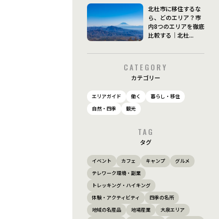
北杜市に移住するな
ら、どのエリア？市
内8つのエリアを徹底
比較する｜北杜...
CATEGORY
カテゴリー
エリアガイド
働く
暮らし・移住
自然・四季
観光
TAG
タグ
イベント
カフェ
キャンプ
グルメ
テレワーク環境・副業
トレッキング・ハイキング
体験・アクティビティ
四季の名所
地域の名産品
地場産業
大泉エリア