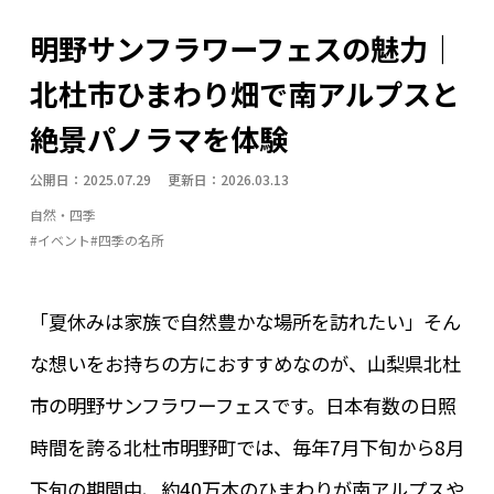
テレワーク環境・副業
トレッキング・ハイキング
明野サンフラワーフェスの魅力｜
体験・アクティビティ
四季の名所
地域の名産品
北杜市ひまわり畑で南アルプスと
地場産業
大泉エリア
子育て・教育
季節の暮らし
絶景パノラマを体験
小淵沢エリア
山・森
川・湖・滝
明野エリア
公開日：2025.07.29 更新日：2026.03.13
暮らしインフラ
武川エリア
温泉
白州エリア
自然・四季
眺望・星空
移住支援制度
空き家活用事例
#イベント
#四季の名所
自然体験
長坂エリア
防災・安心
須玉エリア
高根エリア
「夏休みは家族で自然豊かな場所を訪れたい」そん
な想いをお持ちの方におすすめなのが、山梨県北杜
市の明野サンフラワーフェスです。日本有数の日照
時間を誇る北杜市明野町では、毎年7月下旬から8月
下旬の期間中、約40万本のひまわりが南アルプスや