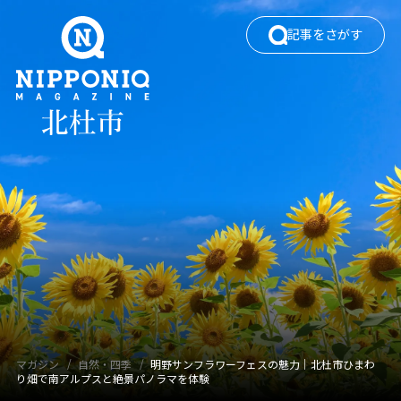
記事をさがす
ワードでさがす
カテゴリでさがす
エリアガイド
働く
暮らし・移住
自然・四季
観光
タグでさがす
マガジン
自然・四季
明野サンフラワーフェスの魅力｜北杜市ひまわ
り畑で南アルプスと絶景パノラマを体験
イベント
カフェ
キャンプ
グルメ